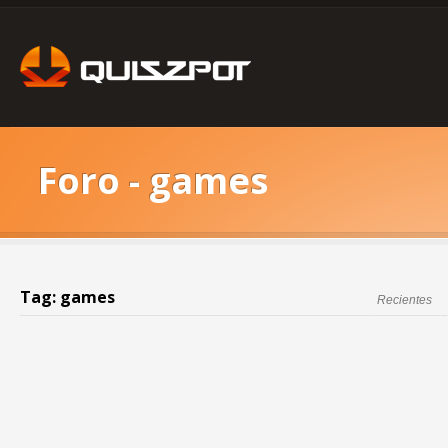
Foro - games
Tag: games
Recientes