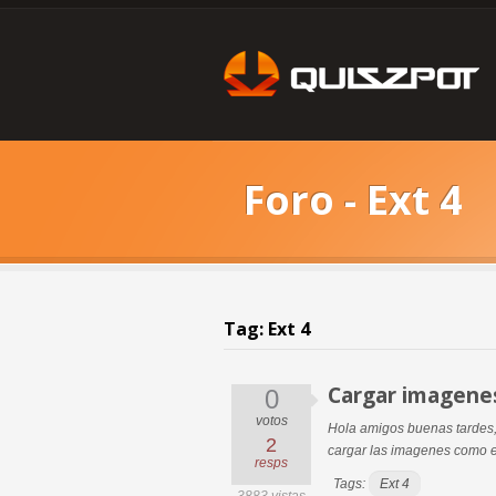
Foro - Ext 4
Tag: Ext 4
Cargar imagenes
0
votos
Hola amigos buenas tardes,
2
cargar las imagenes como el
resps
Tags:
Ext 4