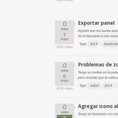
3883 vistas
Exportar panel
0
votos
Alguien que me pueda ayuda
7
de mi tab panel a una nueva 
resps
Tags:
Ext 4
JavaScrip
4622 vistas
Problemas de z
0
votos
Tengo un toolbar en la par
0
pero necesito que se valla a
resps
Tags:
extjs4
Ext 4
4134 vistas
Agregar icono a
0
votos
Tengo un formulario con uno