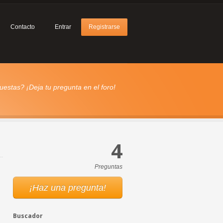
Contacto
Entrar
Registrarse
estas? ¡Deja tu pregunta en el foro!
4
Preguntas
¡Haz una pregunta!
Buscador