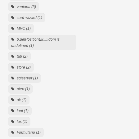
ventana (3)
card-wizard (1)
MVC (1)
b.getPositionEl(...).dom is
undefined (1)
tab (2)
store (2)
sqlserver (1)
alert (1)
ok (1)
font (1)
las (1)
Formulario (1)