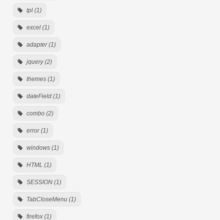
tpl (1)
excel (1)
adapter (1)
jquery (2)
themes (1)
dateField (1)
combo (2)
error (1)
windows (1)
HTML (1)
SESSION (1)
TabCloseMenu (1)
firefox (1)