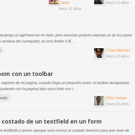
tapia
Hace 12 años
Hace 12 años
r,tengo un tapPanel en mi main, pero necesito poderlo exportar un de los panel
ventana del navegador, ya sera firefox o IE ...
t
César Méndez
Hace 12 años
oom con un toolbar
te superior de mi pagina, cuando hago un pequeño zoom, el toolbar desaparece,
justando con la pagina!.dejo unos links con i...
extjs
Elias Vargas
Hace 12 años
l costado de un textfield en un form
s textfields y quiero agregar unos iconos al costado derecho para que sean de