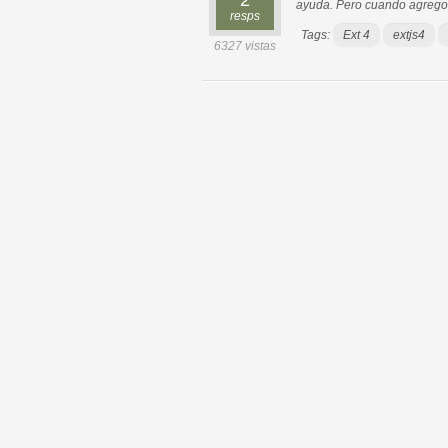
2
ayuda. Pero cuando agrego u
resps
Tags:
Ext 4
extjs4
6327 vistas