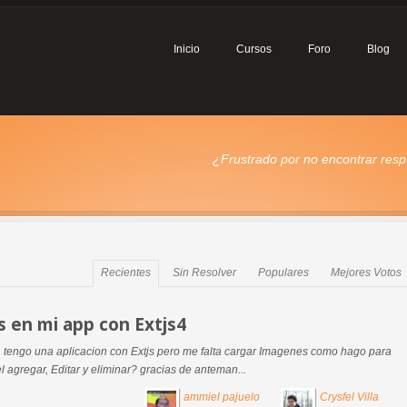
Inicio
Cursos
Foro
Blog
¿Frustrado por no encontrar respu
Recientes
Sin Resolver
Populares
Mejores Votos
 en mi app con Extjs4
 tengo una aplicacion con Extjs pero me falta cargar Imagenes como hago para
 agregar, Editar y eliminar? gracias de anteman...
ammiel pajuelo
Crysfel Villa