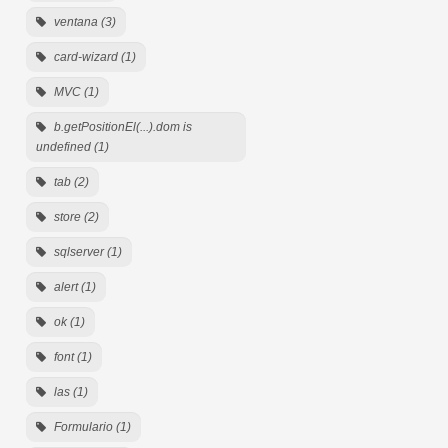
ventana (3)
card-wizard (1)
MVC (1)
b.getPositionEl(...).dom is
undefined (1)
tab (2)
store (2)
sqlserver (1)
alert (1)
ok (1)
font (1)
las (1)
Formulario (1)