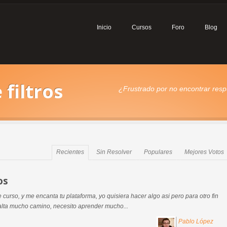
Inicio
Cursos
Foro
Blog
 filtros
¿Frustrado por no encontrar respu
Recientes
Sin Resolver
Populares
Mejores Votos
os
curso, y me encanta tu plataforma, yo quisiera hacer algo asi pero para otro fin
alta mucho camino, necesito aprender mucho...
Pablo López