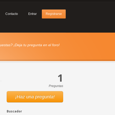
Contacto
Entrar
Registrarse
estas? ¡Deja tu pregunta en el foro!
1
Preguntas
¡Haz una pregunta!
Buscador