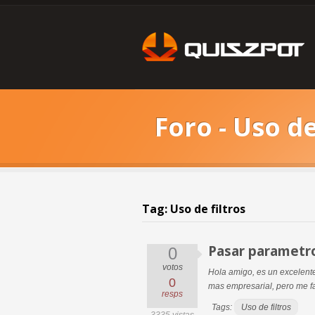
Foro - Uso de
Tag: Uso de filtros
Pasar parametr
0
votos
Hola amigo, es un excelente 
0
mas empresarial, pero me f
resps
Tags:
Uso de filtros