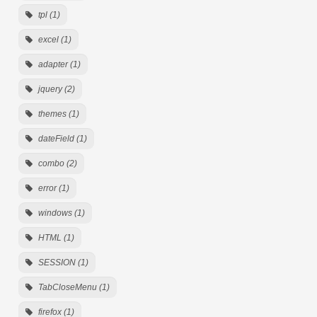
tpl (1)
excel (1)
adapter (1)
jquery (2)
themes (1)
dateField (1)
combo (2)
error (1)
windows (1)
HTML (1)
SESSION (1)
TabCloseMenu (1)
firefox (1)