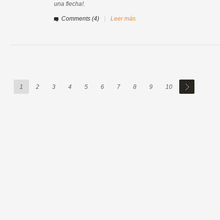
una flecha!.
Comments (4)
|
Leer más
1
2
3
4
5
6
7
8
9
10