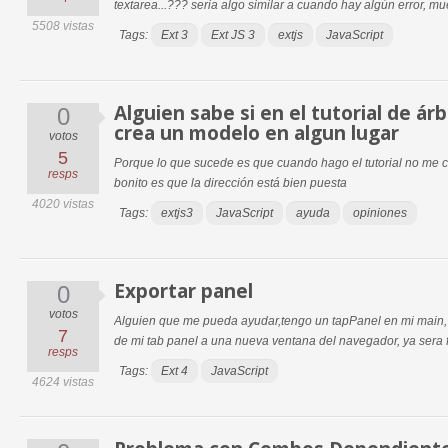
textarea...??? seria algo similar a cuando hay algún error, mu
5508 vistas
Tags:
Ext 3
Ext JS 3
extjs
JavaScript
Alguien sabe si en el tutorial de á
0
crea un modelo en algun lugar
votos
5
Porque lo que sucede es que cuando hago el tutorial no me ca
resps
bonito es que la dirección está bien puesta
4020 vistas
Tags:
extjs3
JavaScript
ayuda
opiniones
Exportar panel
0
votos
Alguien que me pueda ayudar,tengo un tapPanel en mi main, 
7
de mi tab panel a una nueva ventana del navegador, ya sera fir
resps
Tags:
Ext 4
JavaScript
4624 vistas