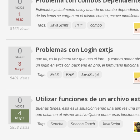
Problema con Combos Dependient
0
votos
Estimados,actualmente estoy usando un combo dependiente 
1
de los items se cargan en el mismo combo, estuve modificando
resp
Tags:
JavaScript
PHP
combo
5165 vistas
Problemas con Login extjs
0
votos
que tal, es la primera vez que uso el foro....y espero poder 
3
un login en extjs con back end en php, el formulario funciona c
resps
Tags:
Ext 3
PHP
JavaScript
5401 vistas
Utilizar funciones de un archivo e
0
votos
Buenas tardes, esta es la situación:Tengo una app (es una si
4
que estan en el mismo archivo.Quiero poner esas funciones e
resps
Tags:
Sencha
Sencha Touch
JavaScript
5853 vistas