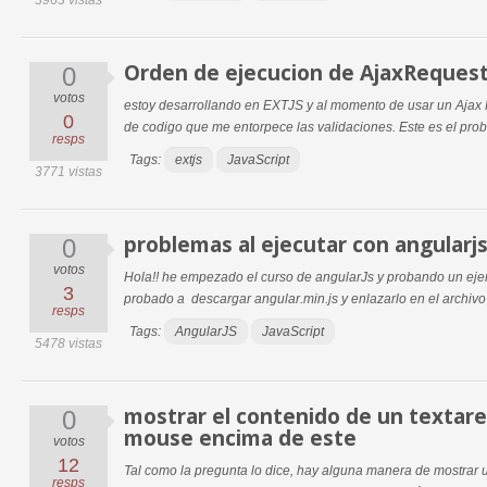
3963 vistas
Orden de ejecucion de AjaxRequest
0
votos
estoy desarrollando en EXTJS y al momento de usar un Ajax 
0
de codigo que me entorpece las validaciones. Este es el probl
resps
Tags:
extjs
JavaScript
3771 vistas
problemas al ejecutar con angularj
0
votos
Hola!! he empezado el curso de angularJs y probando un ej
3
probado a descargar angular.min.js y enlazarlo en el archivo 
resps
Tags:
AngularJS
JavaScript
5478 vistas
mostrar el contenido de un textarea
0
mouse encima de este
votos
12
Tal como la pregunta lo dice, hay alguna manera de mostrar 
resps