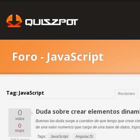
Foro - JavaScript
Tag: JavaScript
Recientes
Duda sobre crear elementos dinam
0
votos
Buenas las duda surge a cuestion de que tengo que crear ci
0
de una valor numerico que cargo de una base de datos, logro l
resps
Tags:
JavaScript
AngularJS