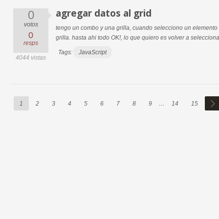
agregar datos al grid
0
votos
tengo un combo y una grilla, cuando selecciono un elemento 
0
grilla. hasta ahi todo OK!, lo que quiero es volver a seleccionar
resps
Tags:
JavaScript
4044 vistas
1
2
3
4
5
6
7
8
9
…
14
15