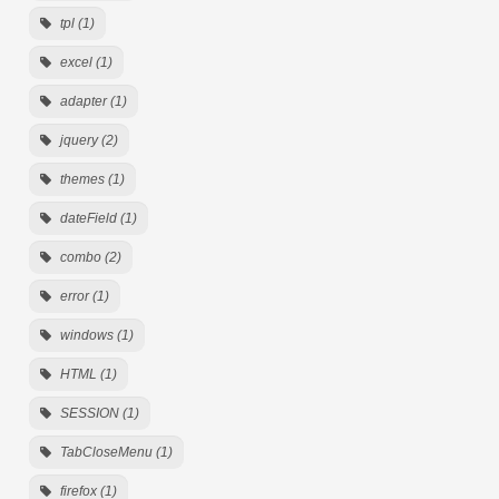
tpl (1)
excel (1)
adapter (1)
jquery (2)
themes (1)
dateField (1)
combo (2)
error (1)
windows (1)
HTML (1)
SESSION (1)
TabCloseMenu (1)
firefox (1)