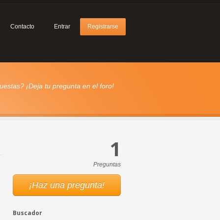
Contacto
Entrar
Registrarse
estas? ¡Deja tu pregunta en el foro!
1
Preguntas
¡Haz una pregunta!
Buscador