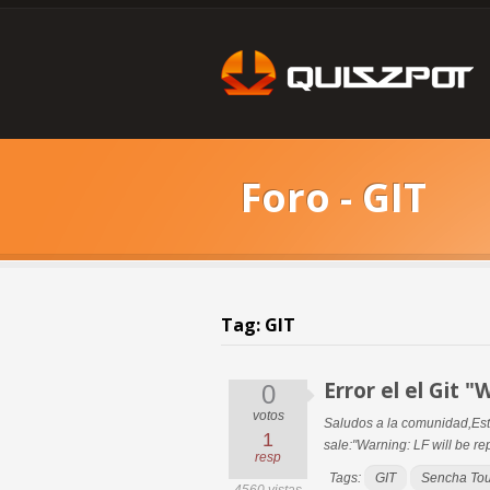
Foro - GIT
Tag: GIT
Error el el Git "W
0
votos
Saludos a la comunidad,Esto
1
sale:"Warning: LF will be re
resp
Tags:
GIT
Sencha To