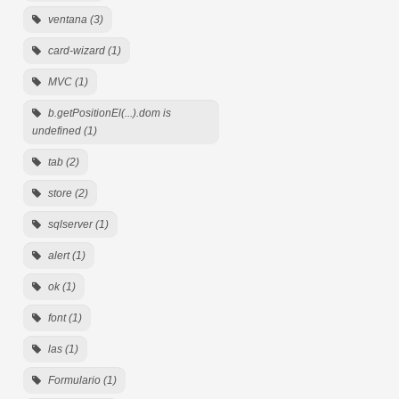
ventana (3)
card-wizard (1)
MVC (1)
b.getPositionEl(...).dom is
undefined (1)
tab (2)
store (2)
sqlserver (1)
alert (1)
ok (1)
font (1)
las (1)
Formulario (1)