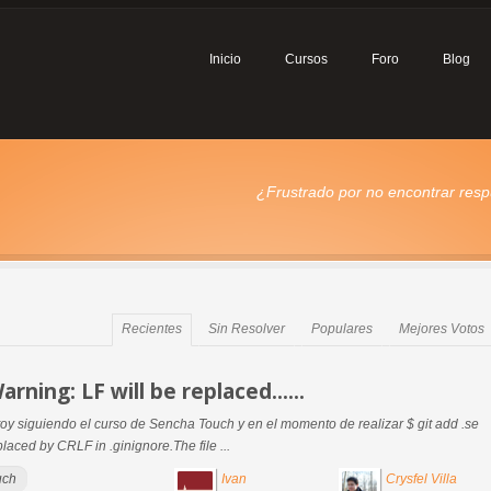
Inicio
Cursos
Foro
Blog
¿Frustrado por no encontrar respu
Recientes
Sin Resolver
Populares
Mejores Votos
arning: LF will be replaced......
y siguiendo el curso de Sencha Touch y en el momento de realizar $ git add .se
placed by CRLF in .ginignore.The file ...
uch
Ivan
Crysfel Villa