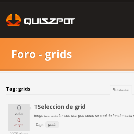
Foro - grids
Tag: grids
Recientes
TSeleccion de grid
0
votos
tengo una interfaz con dos grid como se cual de los dos esta 
0
Tags:
grids
resps