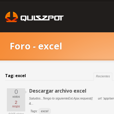
Foro - excel
Tag: excel
Recientes
Descargar archivo excel
0
votos
Saludos...Tengo lo siguienteExt.Ajax.request({ url: 'app/
2
&...
resps
Tags:
excel