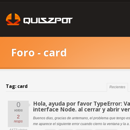
Foro - card
Tag: card
Recientes
Hola, ayuda por favor TypeError: 
0
interface Node. al cerrar y abrir v
votos
2
Buenos dias, gracias de antemano, el problema que tengo es
resps
me aparece el siguiente error cuando cierro la ventana y la a..