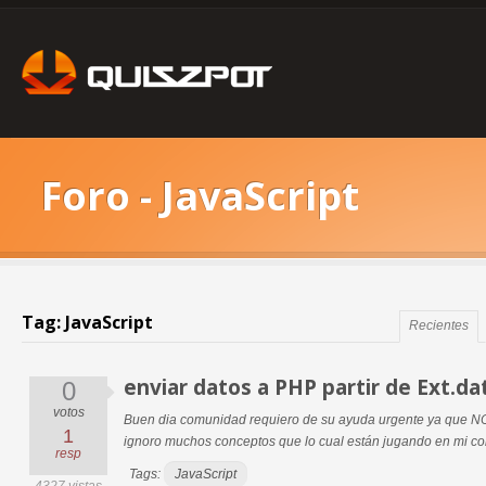
Foro - JavaScript
Tag: JavaScript
Recientes
enviar datos a PHP partir de Ext.da
0
votos
Buen dia comunidad requiero de su ayuda urgente ya que NO d
1
ignoro muchos conceptos que lo cual están jugando en mi con
resp
Tags:
JavaScript