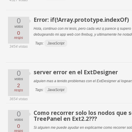
4327 vistas
Error: if(!Array.prototype.indexOf)
0
votos
Hola, continuo con mi tesis, pero cada vez q parece q supero
0
debugeando mi app web con firebug, y ultimamente he notado
resps
Tags:
JavaScript
3454 vistas
server error en el ExtDesigner
0
votos
alguien mas a tenido problemas con el ExtDesigner al logea
2
Tags:
JavaScript
resps
3654 vistas
Como recorrer solo los nodos que 
0
TreePanel en Ext2.2???
votos
0
Si alguien me puede ayudar en explicarme como recorrer sol
resps