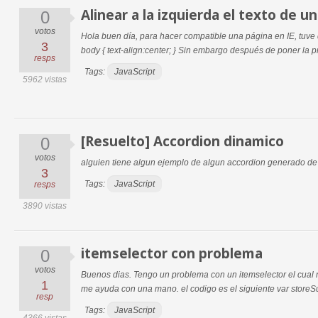
Alinear a la izquierda el texto de 
0
votos
Hola buen día, para hacer compatible una página en IE, tuve
3
body { text-align:center; } Sin embargo después de poner la pr
resps
Tags:
JavaScript
5962 vistas
[Resuelto] Accordion dinamico
0
votos
alguien tiene algun ejemplo de algun accordion generado d
3
Tags:
JavaScript
resps
3890 vistas
itemselector con problema
0
votos
Buenos dias. Tengo un problema con un itemselector el cual no
1
me ayuda con una mano. el codigo es el siguiente var storeS
resp
Tags:
JavaScript