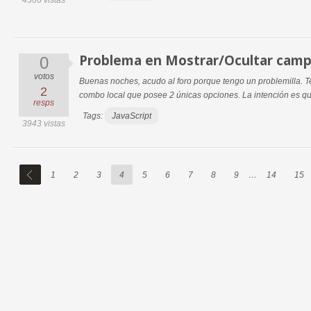
4366 vistas
Problema en Mostrar/Ocultar cam
0
votos
Buenas noches, acudo al foro porque tengo un problemilla. T
2
combo local que posee 2 únicas opciones. La intención es que 
resps
Tags:
JavaScript
3943 vistas
1
2
3
4
5
6
7
8
9
…
14
15