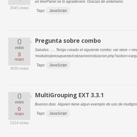
un treePanel se lo agradecere. Gracias de antemano.
3545 vistas
Tags:
JavaScript
Pregunta sobre combo
0
votos
Saludos ...... Tengo creado el siguiente combo: var store = ne
3
'modules/presupuesto/cotizacion/cotizacion.php?action=car
resps
Tags:
JavaScript
3930 vistas
MultiGrouping EXT 3.3.1
0
votos
Buenos dias. Alguien tiene algun exemplo de uso de multig
0
Tags:
JavaScript
resps
3314 vistas