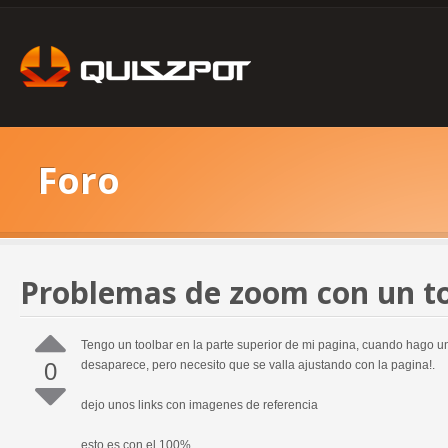
Foro
Problemas de zoom con un t
Tengo un toolbar en la parte superior de mi pagina, cuando hago u
0
desaparece, pero necesito que se valla ajustando con la pagina!.
dejo unos links con imagenes de referencia
esto es con el 100%