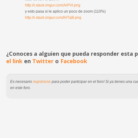
http://i.stack.imgur.com/ArPVl.png
y esto pasa si le aplico un poco de zoom (110%)
http://i.stack.imgur.com/lHTqB.png
¿Conoces a alguien que pueda responder esta
el link
en
Twitter
o
Facebook
Es necesario
registrarse
para poder participar en el foro! Si ya tienes una 
en este foro.