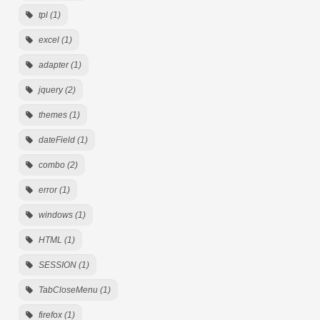
tpl (1)
excel (1)
adapter (1)
jquery (2)
themes (1)
dateField (1)
combo (2)
error (1)
windows (1)
HTML (1)
SESSION (1)
TabCloseMenu (1)
firefox (1)