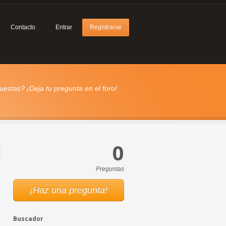
Contacto
Entrar
Registrarse
estas? ¡Deja tu pregunta en el foro!
0
Preguntas
¡Haz una pregunta!
Buscador