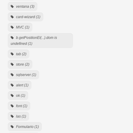
ventana (3)
card-wizard (1)
MVC (1)
b.getPositionEl(...).dom is
undefined (1)
tab (2)
store (2)
sqlserver (1)
alert (1)
ok (1)
font (1)
las (1)
Formulario (1)