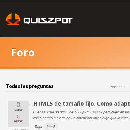
Foro
Todas las preguntas
Recientes
HTML5 de tamaño fijo. Como adaptar
0
votos
Buenas, creé un html5 de 1000px x 1000 px pero claro en los
0
como podria meterlo en un cotenedor /div o algo que lo escale
resps
Tags:
html5