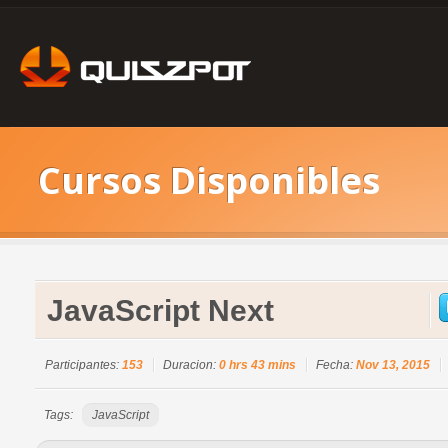
Cursos Disponibles
JavaScript Next
Participantes:
153
Duracion:
0 hrs 43 mins
Fecha:
Nov 13, 2015
Tags:
JavaScript