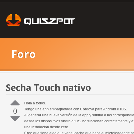
Foro
Secha Touch nativo
Hola a todos.
0
Tengo una app empaquetada con Cordova para Android e IOS.
Al generar una nueva versión de la App y subirla a las correspondie
desde los dispositivos Android/IOS, no funcionan correctamente y e
una instalación desde cero.
Creo que tiene algo que ver el cache que hace el microloader de ap