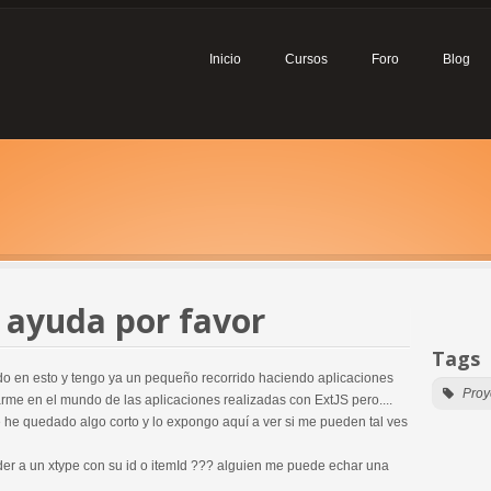
Inicio
Cursos
Foro
Blog
 ayuda por favor
Tags
ndo en esto y tengo ya un pequeño recorrido haciendo aplicaciones
Proy
rme en el mundo de las aplicaciones realizadas con ExtJS pero....
 he quedado algo corto y lo expongo aquí a ver si me pueden tal ves
r a un xtype con su id o itemId ??? alguien me puede echar una