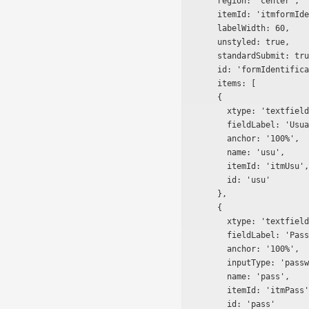
      region: 'center',

      itemId: 'itmformIdentificacion',

      labelWidth: 60,

      unstyled: true,

      standardSubmit: true,

      id: 'formIdentificacion',

      items: [

      {

        xtype: 'textfield',

        fieldLabel: 'Usuario',

        anchor: '100%',

        name: 'usu',

        itemId: 'itmUsu',

        id: 'usu'

      },

      {

        xtype: 'textfield',

        fieldLabel: 'Password',

        anchor: '100%',

        inputType: 'password',

        name: 'pass',

        itemId: 'itmPass',

        id: 'pass'
