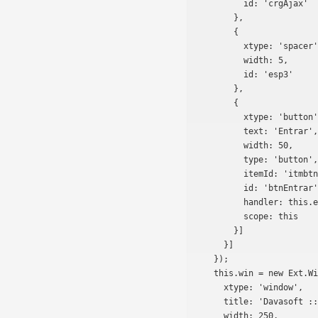
          id: 'crgAjax'

        },

        {

          xtype: 'spacer',

          width: 5,

          id: 'esp3'

        },

        {

          xtype: 'button',

          text: 'Entrar',

          width: 50,

          type: 'button',

          itemId: 'itmbtnEntrar',

          id: 'btnEntrar',

          handler: this.enviarFormulario,

          scope: this

        }]

      }]

    });

    this.win = new Ext.Window({

      xtype: 'window',

      title: 'Davasoft :: Identificación de Usuario',

      width: 250,
