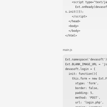
    <script type="text/javascript">

      Ext.onReady(devasoft.login.init,devasoft.login,function(){Ext.QuickTip
s.init()});

    </script>

  </head>

  <body>

  </body>

</html>
Ext.namespace('devasoft')
Ext.BLANK_IMAGE_URL = 'js
devasoft.login = {

  init: function(){

    this.form = new Ext.FormPanel({

      xtype: 'form',

      border: false,

      padding: 5,

      method: 'POST',

      url: 'login.php',
