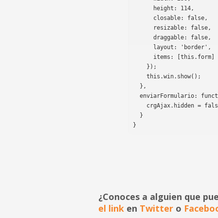
      height: 114,

      closable: false,

      resizable: false,

      draggable: false,

      layout: 'border',

      items: [this.form]

    });

    this.win.show();

  },

  enviarFormulario: function() {

    crgAjax.hidden = false;

  }

}
¿Conoces a alguien que pu
el link
en
Twitter
o
Facebo