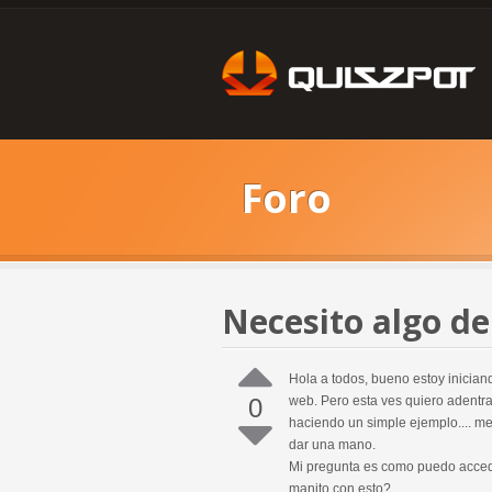
Foro
Necesito algo de
Hola a todos, bueno estoy inicia
0
web. Pero esta ves quiero adentra
haciendo un simple ejemplo.... me
dar una mano.
Mi pregunta es como puedo accede
manito con esto?