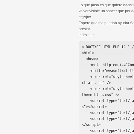
Lo que pasa es que quiero hacer
volver visible un spacer que por 
crgAjax
Espero que me puedan ayudar Sa
prestar
<!DOCTYPE HTML PUBLIC "-/
<html>

  <head>

    <meta http-equiv="Content-Type" content="text/html; charset=UTF-8">

    <title>Devasoft</title>

    <link rel="stylesheet" type="text/css" href="js/ext-3.3.0/resources/css/e
xt-all.css" />

    <link rel="stylesheet" type="text/css" href="js/ext-3.3.0/resources/css/x
theme-blue.css" />

    <script type="text/javascript" src="js/ext-3.3.0/adapter/ext/ext-base.j
s"></script>

    <script type="text/javascript" src="js/ext-3.3.0/ext-all.js"></script>

    <script type="text/javascript" src="js/ext-3.3.0/locale/ext-lang-es.js">
</script>

    <script type="text/javascript" src="js/main.js"></script>
