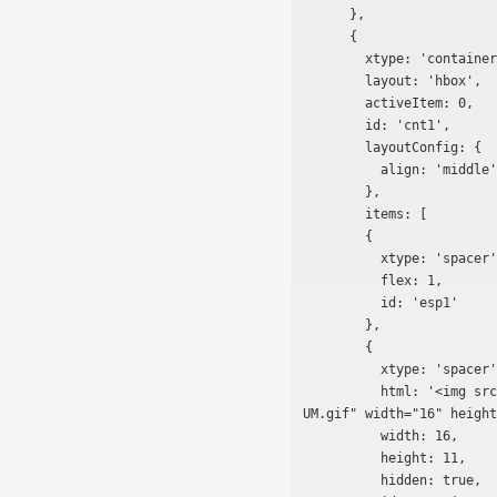
      },

      {

        xtype: 'container',

        layout: 'hbox',

        activeItem: 0,

        id: 'cnt1',

        layoutConfig: {

          align: 'middle'

        },

        items: [

        {

          xtype: 'spacer',

          flex: 1,

          id: 'esp1'

        },

        {

          xtype: 'spacer',

          html: '<img src="http://static.ak.fbcdn.net/rsrc.php/zb/r/GsNJNwuI-
UM.gif" width="16" height
          width: 16,

          height: 11,

          hidden: true,
