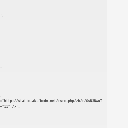
="11" />',
