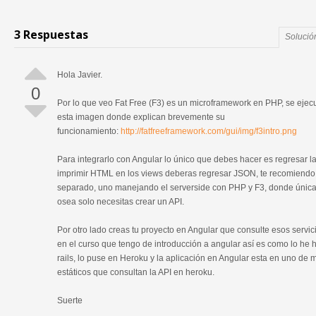
3 Respuestas
Solució
Hola Javier.
0
Por lo que veo Fat Free (F3) es un microframework en PHP, se ejecut
esta imagen donde explican brevemente su
funcionamiento:
http://fatfreeframework.com/gui/img/f3intro.png
Para integrarlo con Angular lo único que debes hacer es regresar l
imprimir HTML en los views deberas regresar JSON, te recomiendo 
separado, uno manejando el serverside con PHP y F3, donde únic
osea solo necesitas crear un API.
Por otro lado creas tu proyecto en Angular que consulte esos servici
en el curso que tengo de introducción a angular así es como lo he 
rails, lo puse en Heroku y la aplicación en Angular esta en uno de m
estáticos que consultan la API en heroku.
Suerte