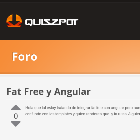
Foro
Fat Free y Angular
Hola que tal estoy tratando de integrar fat free con angular pero 
0
confundo con los templates y quien renderea que, y la rutas. Algu