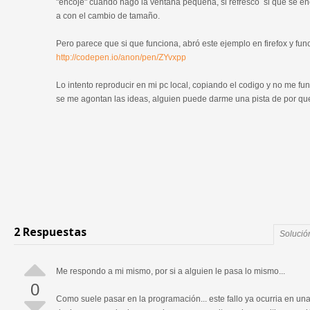
"encoje" cuando hago la ventana pequeña, si refresco si que se en
a con el cambio de tamaño.
Pero parece que si que funciona, abró este ejemplo en firefox y fun
http://codepen.io/anon/pen/ZYvxpp
Lo intento reproducir en mi pc local, copiando el codigo y no me fu
se me agontan las ideas, alguien puede darme una pista de por qu
2 Respuestas
Solució
Me respondo a mi mismo, por si a alguien le pasa lo mismo...
0
Como suele pasar en la programación... este fallo ya ocurria en una