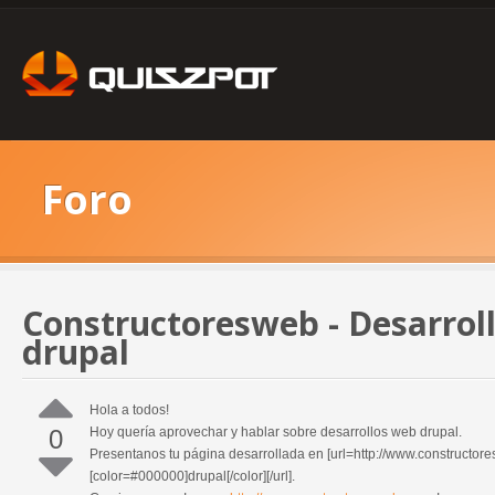
Foro
Constructoresweb - Desarrol
drupal
Hola a todos!
0
Hoy quería aprovechar y hablar sobre desarrollos web drupal.
Presentanos tu página desarrollada en [url=http://www.constructor
[color=#000000]drupal[/color][/url].