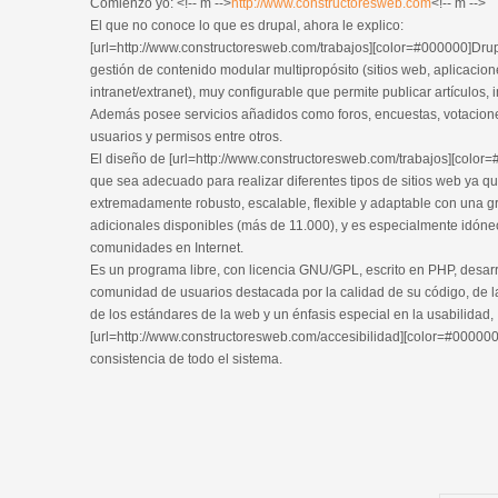
Comienzo yo: <!-- m -->
http://www.constructoresweb.com
<!-- m -->
El que no conoce lo que es drupal, ahora le explico:
[url=http://www.constructoresweb.com/trabajos][color=#000000]Drupal
gestión de contenido modular multipropósito (sitios web, aplicacio
intranet/extranet), muy configurable que permite publicar artículos,
Además posee servicios añadidos como foros, encuestas, votacione
usuarios y permisos entre otros.
El diseño de [url=http://www.constructoresweb.com/trabajos][color=#
que sea adecuado para realizar diferentes tipos de sitios web ya qu
extremadamente robusto, escalable, flexible y adaptable con una 
adicionales disponibles (más de 11.000), y es especialmente idóneo
comunidades en Internet.
Es un programa libre, con licencia GNU/GPL, escrito en PHP, desar
comunidad de usuarios destacada por la calidad de su código, de l
de los estándares de la web y un énfasis especial en la usabilidad,
[url=http://www.constructoresweb.com/accesibilidad][color=#000000]ac
consistencia de todo el sistema.