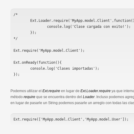
/*

	Ext.Loader.require('MyApp.model.Client',function(){

		console.log('Clase cargada con exito!');

	});

*/

Ext.require('MyApp.model.Client');

Ext.onReady(function(){	

	console.log('Clases importadas');

});
Podemos utilizar el
Ext.require
en lugar de
Ext.Loader.require
ya que intern
método
require
que se encuentra dentro del
Loader
. Incluso podemos agre
en lugar de pasarle un String podemos pasarle un arreglo con todas las cl
Ext.require(['MyApp.model.Client','MyApp.model.User']);