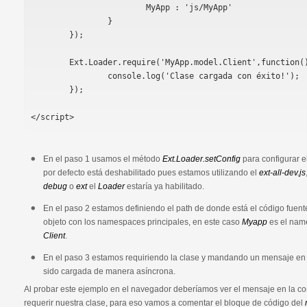
			MyApp : 'js/MyApp'

		}

	});

	Ext.Loader.require('MyApp.model.Client',function(){  //paso 3

		console.log('Clase cargada con éxito!');

	});

</script>
En el paso 1 usamos el método
Ext.Loader.setConfig
para configurar e
por defecto está deshabilitado pues estamos utilizando el
ext-all-dev.js
debug
o
ext
el
Loader
estaría ya habilitado.
En el paso 2 estamos definiendo el path de donde está el código fuent
objeto con los namespaces principales, en este caso
Myapp
es el name
Client
.
En el paso 3 estamos requiriendo la clase y mandando un mensaje en 
sido cargada de manera asíncrona.
Al probar este ejemplo en el navegador deberíamos ver el mensaje en la co
requerir nuestra clase, para eso vamos a comentar el bloque de código del