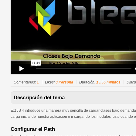
Comentarios:
1
Likes:
0 Persona
Duración:
15.56 minutos
Dific
Descripción del tema
Ext JS 4 introduce una manera muy sencilla de cargar clases bajo demanda, 
carga inicial de nuestra aplicación e ir cargando los módulos justo cuando el 
Configurar el Path