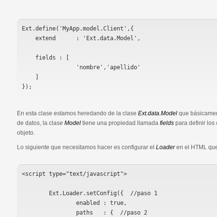
Ext.define('MyApp.model.Client',{

    extend      : 'Ext.data.Model',

    fields : [

		'nombre','apellido'

    ]

});
En esta clase estamos heredando de la clase
Ext.data.Model
que básicament
de datos, la clase
Model
tiene una propiedad llamada
fields
para definir los
objeto.
Lo siguiente que necesitamos hacer es configurar el
Loader
en el HTML que
<script type="text/javascript">

	Ext.Loader.setConfig({  //paso 1

		enabled : true,

		paths	: {  //paso 2
