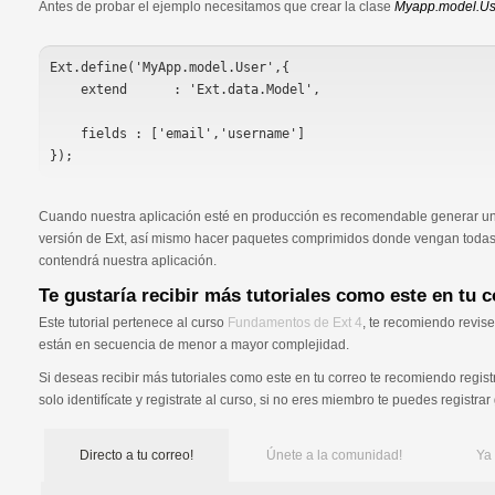
Antes de probar el ejemplo necesitamos que crear la clase
Myapp.model.Us
Ext.define('MyApp.model.User',{

    extend      : 'Ext.data.Model',

    fields : ['email','username']

});
Cuando nuestra aplicación esté en producción es recomendable generar un
versión de Ext, así mismo hacer paquetes comprimidos donde vengan todas
contendrá nuestra aplicación.
Te gustaría recibir más tutoriales como este en tu 
Este tutorial pertenece al curso
Fundamentos de Ext 4
, te recomiendo revise
están en secuencia de menor a mayor complejidad.
Si deseas recibir más tutoriales como este en tu correo te recomiendo regist
solo identifícate y registrate al curso, si no eres miembro te puedes registrar
Directo a tu correo!
Únete a la comunidad!
Ya