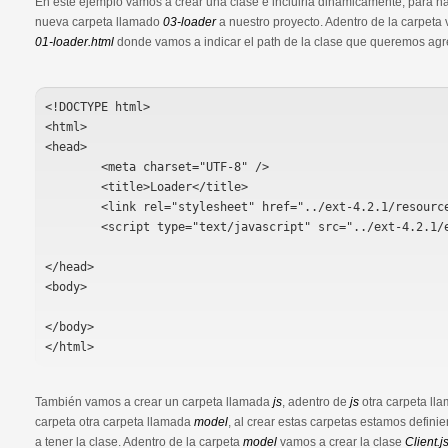
En este ejemplo vamos a crear una clase e incluirla dinámicamente, para h
nueva carpeta llamado
03-loader
a nuestro proyecto. Adentro de la carpet
01-loader.html
donde vamos a indicar el path de la clase que queremos agr
<!DOCTYPE html>

<html>

<head>

	<meta charset="UTF-8" />

	<title>Loader</title>

	<link rel="stylesheet" href="../ext-4.2.1/resources/css/ext-all.css"/>

	<script type="text/javascript" src="../ext-4.2.1/ext-all-dev.js"></script>

</head>

<body>

</body>

</html>
También vamos a crear un carpeta llamada
js
, adentro de
js
otra carpeta ll
carpeta otra carpeta llamada
model
, al crear estas carpetas estamos defin
a tener la clase. Adentro de la carpeta
model
vamos a crear la clase
Client.j