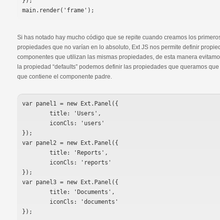
});

Si has notado hay mucho código que se repite cuando creamos los primeros
propiedades que no varían en lo absoluto, Ext JS nos permite definir propie
componentes que utilizan las mismas propiedades, de esta manera evitamos
la propiedad “defaults” podemos definir las propiedades que queramos qu
que contiene el componente padre.
var panel1 = new Ext.Panel({

	title: 'Users',

	iconCls: 'users'

});

var panel2 = new Ext.Panel({

	title: 'Reports',

	iconCls: 'reports'

});

var panel3 = new Ext.Panel({

	title: 'Documents',

	iconCls: 'documents'

});
