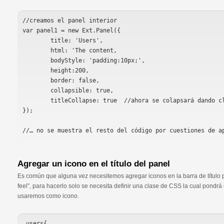
//creamos el panel interior

var panel1 = new Ext.Panel({

	title: 'Users',

	html: 'The content,

	bodyStyle: 'padding:10px;',

	height:200,

	border: false,

	collapsible: true,

	titleCollapse: true  //ahora se colapsará dando clic sobre el título

});

Agregar un icono en el título del panel
Es común que alguna vez necesitemos agregar iconos en la barra de título p
feel”, para hacerlo solo se necesita definir una clase de CSS la cual pond
usaremos como icono.
.users{
