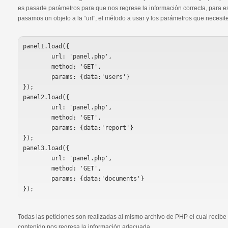
es pasarle parámetros para que nos regrese la información correcta, para es
pasamos un objeto a la “url”, el método a usar y los parámetros que necesi
panel1.load({

	url: 'panel.php',

	method: 'GET',

	params: {data:'users'}

});

panel2.load({

	url: 'panel.php',

	method: 'GET',

	params: {data:'report'}

});

panel3.load({

	url: 'panel.php',

	method: 'GET',

	params: {data:'documents'}

Todas las peticiones son realizadas al mismo archivo de PHP el cual recib
contenido nos regresa la información adecuada.