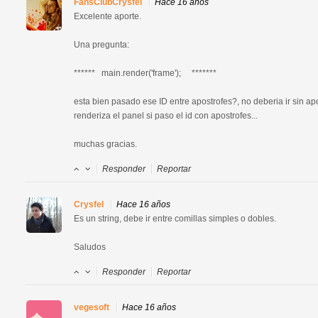
FansClubCrysfel
Hace 16 años
Excelente aporte.

Una pregunta: 

******   main.render('frame');     *******  

esta bien pasado ese ID entre apostrofes?, no deberia ir sin ap
renderiza el panel si paso el id con apostrofes...

muchas gracias.
Responder
Reportar
Crysfel
Hace 16 años
Es un string, debe ir entre comillas simples o dobles.

Saludos
Responder
Reportar
vegesoft
Hace 16 años