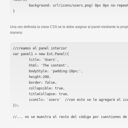
	background: url(icons/users.png) 0px 0px no-repeat !important;

Una vez definida la clase CSS se le debe asignar al panel mediante la propi
manera:
//creamos el panel interior

var panel1 = new Ext.Panel({

	title: 'Users',

	html: 'The content',

	bodyStyle: 'padding:10px;',

	height:200,

	border: false,

	collapsible: true,

	titleCollapse: true, 

	iconCls: 'users'  //con esto se le agregará el icono deseado

});
