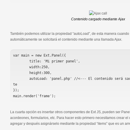
Contenido cargado mediante Ajax
También podemos utilizar la propiedad “autoLoad”, de esta manera cuando 
automáticamente se solicitará el contenido mediante una llamada Ajax.
var main = new Ext.Panel({

	title: 'Mi primer panel',

	width:250,

	height:300,

	autoLoad: 'panel.php' //<--- El contenido será sacado de aquí automáticamen
te

});

La cuarta opción es insertar otros componentes de Ext JS, pueden ser Panel
acordeones, formularios, etc. Para hacer esto primero necesitamos crear 
agregar y después asignárselo mediante la propiedad “items” que es un ar