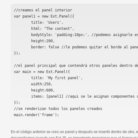
//creamos el panel interior

var panel1 = new Ext.Panel({

	title: 'Users',

	html: "The content",

	bodyStyle: 'padding:10px;', //podemos asignarle estilos al div contenedor

	height:200,

	border: false //le podemos quitar el borde al panel

});

//el panel principal que contendrá otros paneles dentro de 
var main = new Ext.Panel({

	title: 'My first panel',

	width:250,

	height:600,

	items: [panel1] //aqui se le asignan componentes que contendrá

});

//se renderizan todos los paneles creados

En el código anterior se creo un panel y después se insertó dentro de otro