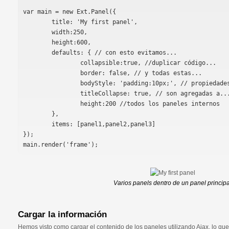
var main = new Ext.Panel({

	title: 'My first panel',

	width:250,

	height:600,

	defaults: { // con esto evitamos...

		collapsible:true, //duplicar código...

		border: false, // y todas estas...

		bodyStyle: 'padding:10px;', // propiedades ...

		titleCollapse: true, // son agregadas a...

		height:200 //todos los paneles internos

	},

	items: [panel1,panel2,panel3]

});

Varios panels dentro de un panel principa
Cargar la información
Hemos visto como cargar el contenido de los paneles utilizando Ajax, lo q