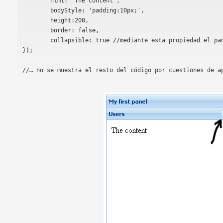
	html: 'The content',

	bodyStyle: 'padding:10px;',

	height:200,

	border: false,

	collapsible: true //mediante esta propiedad el panel se colapsa

});
