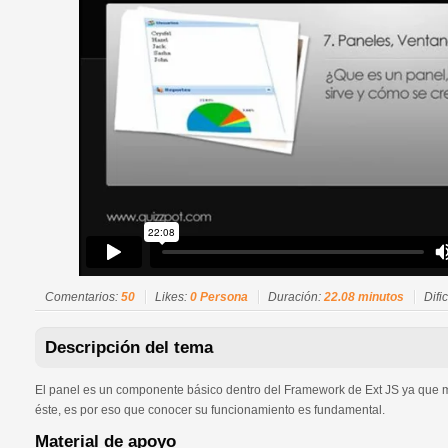
Comentarios:
50
Likes:
0 Persona
Duración:
22.08 minutos
Difi
Descripción del tema
El panel es un componente básico dentro del Framework de Ext JS ya qu
éste, es por eso que conocer su funcionamiento es fundamental.
Material de apoyo