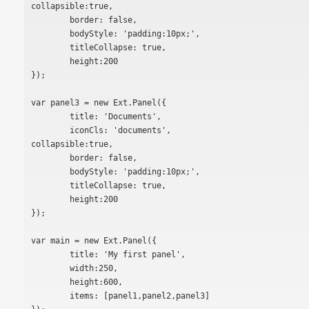
collapsible:true,

	border: false,

	bodyStyle: 'padding:10px;',

	titleCollapse: true,

	height:200

});

var panel3 = new Ext.Panel({

	title: 'Documents',

	iconCls: 'documents',

collapsible:true,

	border: false,

	bodyStyle: 'padding:10px;',

	titleCollapse: true,

	height:200

});

var main = new Ext.Panel({

	title: 'My first panel',

	width:250,

	height:600,

	items: [panel1,panel2,panel3]
