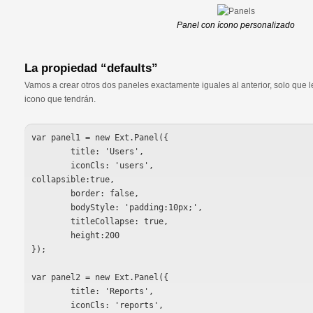
Panel con ícono personalizado
La propiedad “defaults”
Vamos a crear otros dos paneles exactamente iguales al anterior, solo que le
icono que tendrán.
var panel1 = new Ext.Panel({

	title: 'Users',

	iconCls: 'users',

collapsible:true,

	border: false,

	bodyStyle: 'padding:10px;',

	titleCollapse: true,

	height:200

});

var panel2 = new Ext.Panel({

	title: 'Reports',

	iconCls: 'reports',
