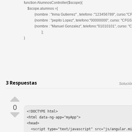
function AlumnosController($scope){
$scope.alumnos =[
{nombre : "Inma Gutierrez" , telefono :"123456789", curso:"C
{nombre : "pepito Lopez", telefono:"00000000", curso: "CFGS
{nombre : "Manuel Gonzalez", telefono:"01010101", curso: "
];
}
3 Respuestas
Solució
0
<!DOCTYPE html>
<html data-ng-app="myApp">
<head>
  <script type="text/javascript" src="js/angular.m