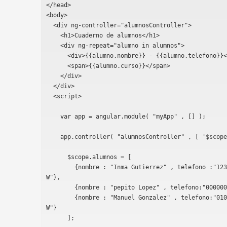
</head>
<body>
  <div ng-controller="alumnosController">
    <h1>Cuaderno de alumnos</h1>
    <div ng-repeat="alumno in alumnos">
      <div>{{alumno.nombre}} - {{alumno.telefono}}
      <span>{{alumno.curso}}</span>
    </div>
  </div>
  <script>
    var app = angular.module( "myApp" , [] );
    app.controller( "alumnosController" , [ '$sco
      $scope.alumnos = [
	{nombre : "Inma Gutierrez" , telefono :"123456789" , curso:"CFGS DA
W"},
	{nombre : "pepito Lopez" , telefono:"00000
	{nombre : "Manuel Gonzalez" , telefono:"01010101" , curso: "CFGS DI
W"}
      ];