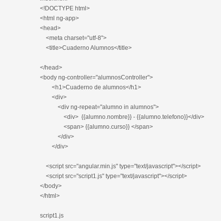
<!DOCTYPE html>
<html ng-app>
<head>
<meta charset="utf-8">
<title>Cuaderno Alumnos</title>
</head>
<body ng-controller="alumnosController">
<h1>Cuaderno de alumnos</h1>
<div>
<div ng-repeat="alumno in alumnos">
<div> {{alumno.nombre}} - {{alumno.telefono}}</div>
<span> {{alumno.curso}} </span>
</div>
</div>
<script src="angular.min.js" type="text/javascript"></script>
<script src="script1.js" type="text/javascript"></script>
</body>
</html>
script1.js