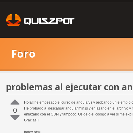
Foro
problemas al ejecutar con an
Hola!! he empezado el curso de angularJs y probando un ejemplo 
0
He probado a descargar angular.min.js y enlazarlo en el archivo y
enlazarlo con el CDN y tampoco. Os dejo el codigo a ver si me exp
Gracias!!!
index.html