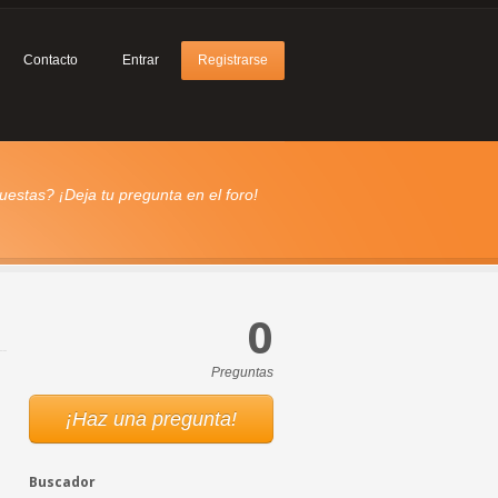
Contacto
Entrar
Registrarse
estas? ¡Deja tu pregunta en el foro!
0
Preguntas
¡Haz una pregunta!
Buscador