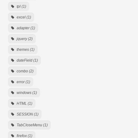
tpl (1)
excel (1)
adapter (1)
jquery (2)
themes (1)
dateField (1)
combo (2)
error (1)
windows (1)
HTML (1)
SESSION (1)
TabCloseMenu (1)
firefox (1)