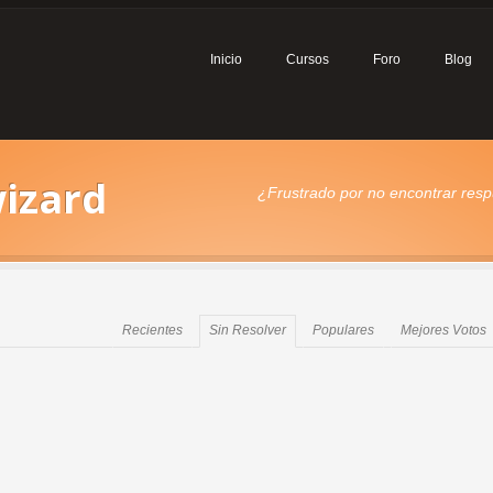
Inicio
Cursos
Foro
Blog
wizard
¿Frustrado por no encontrar respu
Recientes
Sin Resolver
Populares
Mejores Votos