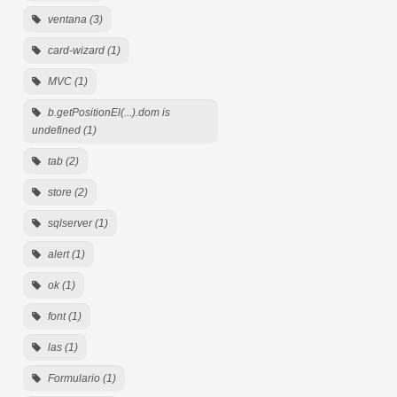
ventana (3)
card-wizard (1)
MVC (1)
b.getPositionEl(...).dom is
undefined (1)
tab (2)
store (2)
sqlserver (1)
alert (1)
ok (1)
font (1)
las (1)
Formulario (1)