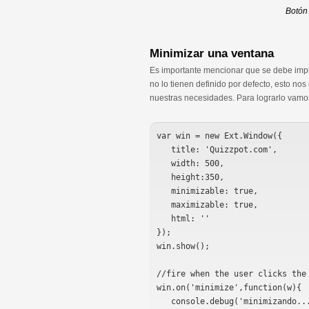
Botón
Minimizar una ventana
Es importante mencionar que se debe impl
no lo tienen definido por defecto, esto no
nuestras necesidades. Para lograrlo vamos 
var win = new Ext.Window({

   title: 'Quizzpot.com',

   width: 500,

   height:350,

   minimizable: true,

   maximizable: true,

   html: ''

});   

win.show();

//fire when the user clicks the 
win.on('minimize',function(w){

   console.debug('minimizando...');
