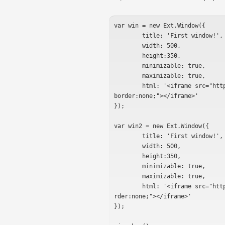
var win = new Ext.Window({

	title: 'First window!',

	width: 500,

	height:350,

	minimizable: true,

	maximizable: true,

	html: '<iframe src="http://www.quizzpot.com" style="width:100%;height:100%;
border:none;"></iframe>'

});

var win2 = new Ext.Window({

	title: 'First window!',

	width: 500,

	height:350,

	minimizable: true,

	maximizable: true,

	html: '<iframe src="http://www.google.com" style="width:100%;height:100%;bo
rder:none;"></iframe>'

});
