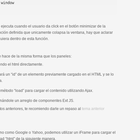
e ejecuta cuando el usuario da click en el botón minimizar de la
nción definida que unicamente colapsa la ventana, hay que aclarar
uiera dentro de esta función.
e hace de la misma forma que los paneles:
endo el html directamente.
ará un “id” de un elemento previamente cargado en el HTML y se lo
a.
método “load” para cargar el contenido utilizando Ajax.
ignándole un arreglo de componentes Ext JS.
tos anteriores, te recomiendo darle un repaso al
tema anterior
rno como Google o Yahoo, podemos utilizar un iFrame para cargar el
dad “html” de la siguiente manera.