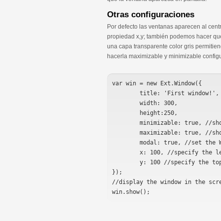
Otras configuraciones
Por defecto las ventanas aparecen al centr
propiedad x,y; también podemos hacer que 
una capa transparente color gris permiti
hacerla maximizable y minimizable config
var win = new Ext.Window({

	title: 'First window!',

	width: 300,

	height:250,

	minimizable: true, //show the minimize button

	maximizable: true, //show the maxmize button

	modal: true, //set the Window to modal

	x: 100, //specify the left value of the window

	y: 100 //specify the top value of the window

});

//display the window in the scre