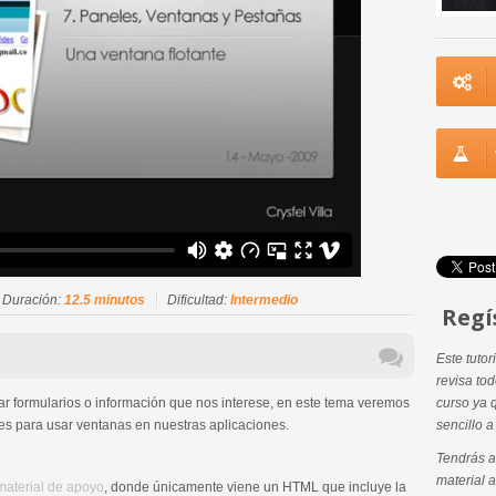
Duración:
12.5 minutos
Dificultad:
Intermedio
Regí
Este tutor
revisa to
r formularios o información que nos interese, en este tema veremos
curso ya 
s para usar ventanas en nuestras aplicaciones.
sencillo 
Tendrás a
material a
material de apoyo
, donde únicamente viene un HTML que incluye la