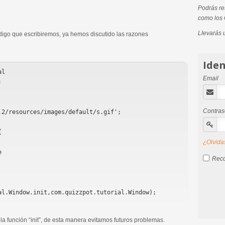
Podrás res
como los 
Llevarás 
digo que escribiremos, ya hemos discutido las razones
Iden
l

Email


Contra
2/resources/images/default/s.gif';



¿Olvida
Reco
 la función “init”, de esta manera evitamos futuros problemas.