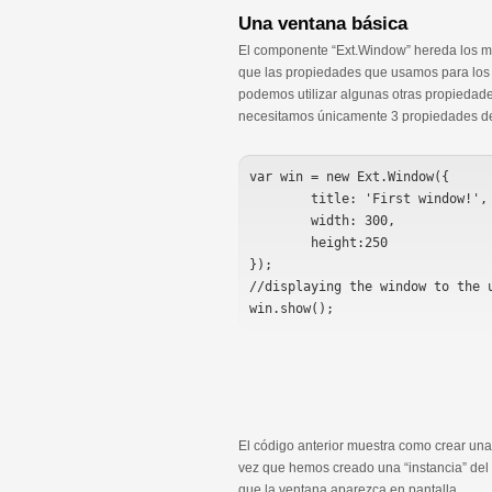
Una ventana básica
El componente “Ext.Window” hereda los mé
que las propiedades que usamos para los 
podemos utilizar algunas otras propieda
necesitamos únicamente 3 propiedades de co
var win = new Ext.Window({

	title: 'First window!', //the title of the window

	width: 300,

	height:250

});

//displaying the window to the u
El código anterior muestra como crear un
vez que hemos creado una “instancia” de
que la ventana aparezca en pantalla.