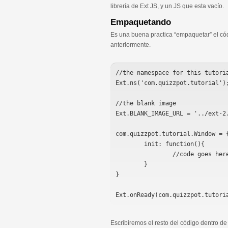
librería de Ext JS, y un JS que esta vacío.
Empaquetando
Es una buena practica “empaquetar” el có
anteriormente.
//the namespace for this tutoria
Ext.ns('com.quizzpot.tutorial');
//the blank image

Ext.BLANK_IMAGE_URL = '../ext-2.
com.quizzpot.tutorial.Window = {
	init: function(){

		//code goes here

	}

}

Escribiremos el resto del código dentro de