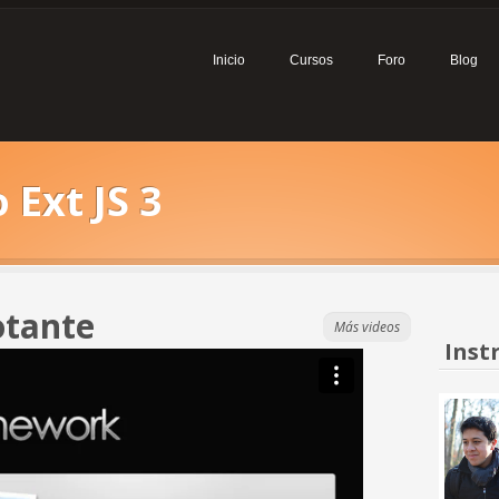
Inicio
Cursos
Foro
Blog
Ext JS 3
otante
Más videos
Inst