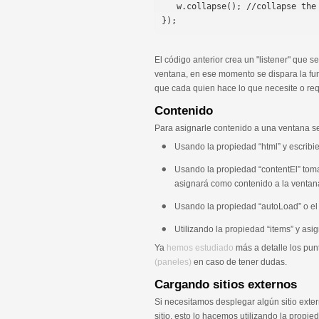
   w.collapse(); //collapse the window

El código anterior crea un "listener" que s
ventana, en ese momento se dispara la fu
que cada quien hace lo que necesite o req
Contenido
Para asignarle contenido a una ventana s
Usando la propiedad “html” y escribi
Usando la propiedad “contentEl” tom
asignará como contenido a la ventan
Usando la propiedad “autoLoad” o el 
Utilizando la propiedad “items” y as
Ya
hemos estudiado
más a detalle los pun
(paneles)
en caso de tener dudas.
Cargando sitios externos
Si necesitamos desplegar algún sitio exte
sitio, esto lo hacemos utilizando la propie